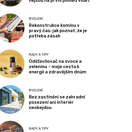
nejsou na první pohled vidět
BYDLENÍ
Rekonstrukce komínu v
pravý čas: jak poznat, že je
potřeba zásah
RADY A TIPY
Odšťavňovač na ovoce a
zeleninu – moje cesta k
energii a zdravějším dnům
BYDLENÍ
Bez zastínění se zahradní
posezení ani interiér
neobejdou
RADY A TIPY