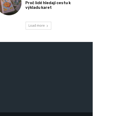
Proč lidé hledají cestu k
výkladu karet
Load more