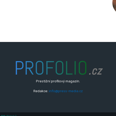
PROFOLIO
.cz
Prestižní profilový magazín.
Redakce:
info@press-media.cz