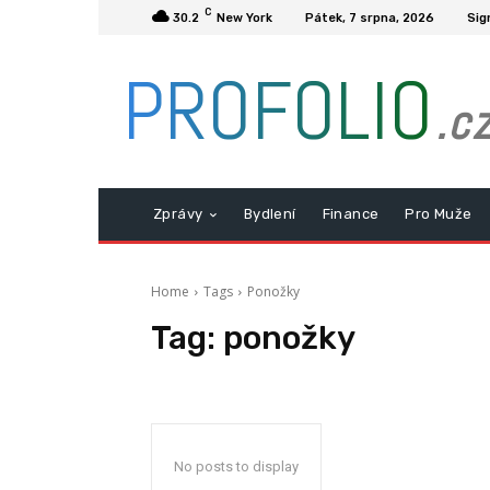
C
30.2
New York
Pátek, 7 srpna, 2026
Sig
PROFOLIO
.c
Zprávy
Bydlení
Finance
Pro Muže
Home
Tags
Ponožky
Tag:
ponožky
No posts to display