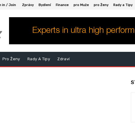
n in / Join
Zprávy
Bydlení
Finance
pro Muže
pro Ženy
Rady a Tipy
z
Pro Ženy
Rady A Tipy
Zdraví
S