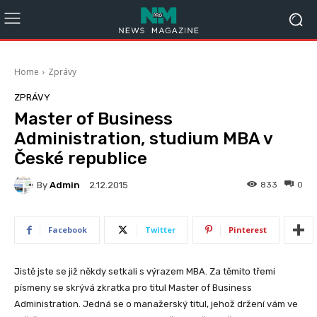
Home
Zprávy
ZPRÁVY
Master of Business
Administration, studium MBA v
České republice
By
Admin
833
0
2.12.2015
Facebook
Twitter
Pinterest
Jistě jste se již někdy setkali s výrazem MBA. Za těmito třemi
písmeny se skrývá zkratka pro titul Master of Business
Administration. Jedná se o manažerský titul, jehož držení vám ve