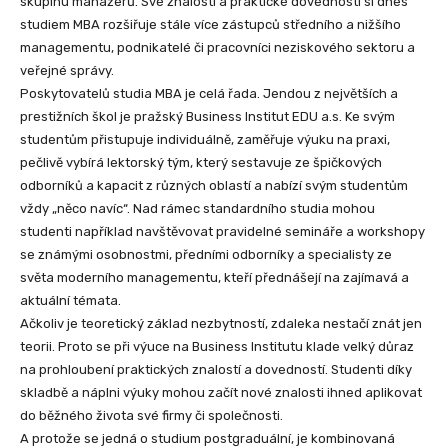
skupinu manažerů. Své znalosti a praktické dovednosti si dnes
studiem MBA rozšiřuje stále více zástupců středního a nižšího
managementu, podnikatelé či pracovníci neziskového sektoru a
veřejné správy.
Poskytovatelů studia MBA je celá řada. Jendou z největších a
prestižních škol je pražský Business Institut EDU a.s. Ke svým
studentům přistupuje individuálně, zaměřuje výuku na praxi,
pečlivě vybírá lektorský tým, který sestavuje ze špičkových
odborníků a kapacit z různých oblastí a nabízí svým studentům
vždy „něco navíc“. Nad rámec standardního studia mohou
studenti například navštěvovat pravidelné semináře a workshopy
se známými osobnostmi, předními odborníky a specialisty ze
světa moderního managementu, kteří přednášejí na zajímavá a
aktuální témata.
Ačkoliv je teoretický základ nezbytností, zdaleka nestačí znát jen
teorii. Proto se při výuce na Business Institutu klade velký důraz
na prohloubení praktických znalostí a dovedností. Studenti díky
skladbě a náplni výuky mohou začít nové znalosti ihned aplikovat
do běžného života své firmy či společnosti.
A protože se jedná o studium postgraduální, je kombinovaná