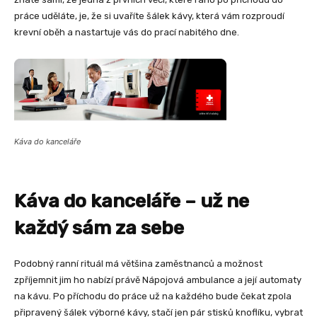
práce uděláte, je, že si uvaříte šálek kávy, která vám rozproudí
krevní oběh a nastartuje vás do prací nabitého dne.
Káva do kanceláře
Káva do kanceláře – už ne
každý sám za sebe
Podobný ranní rituál má většina zaměstnanců a možnost
zpříjemnit jim ho nabízí právě
Nápojová ambulance
a její
automaty
na kávu
. Po příchodu do práce už na každého bude čekat zpola
připravený šálek výborné kávy, stačí jen pár stisků knoflíku, vybrat