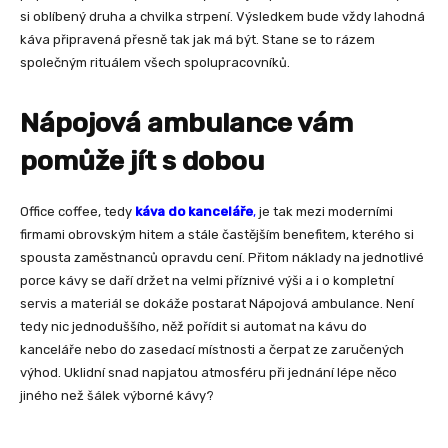
si oblíbený druha a chvilka strpení. Výsledkem bude vždy lahodná
káva připravená přesně tak jak má být. Stane se to rázem
společným rituálem všech spolupracovníků.
Nápojová ambulance vám
pomůže jít s dobou
Office coffee
, tedy
káva do kanceláře
,
je tak mezi moderními
firmami obrovským hitem a stále častějším benefitem, kterého si
spousta zaměstnanců opravdu cení. Přitom náklady na jednotlivé
porce kávy se daří držet na velmi příznivé výši a i o kompletní
servis a materiál se dokáže postarat
Nápojová ambulance
. Není
tedy nic jednoduššího, něž pořídit si
automat na kávu
do
kanceláře nebo do zasedací místnosti a čerpat ze zaručených
výhod. Uklidní snad napjatou atmosféru při jednání lépe něco
jiného než šálek výborné kávy?