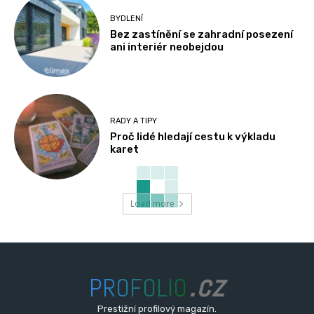
BYDLENÍ
Bez zastínění se zahradní posezení
ani interiér neobejdou
RADY A TIPY
Proč lidé hledají cestu k výkladu
karet
Load more
.cz
PROFOLIO
Prestižní profilový magazín.