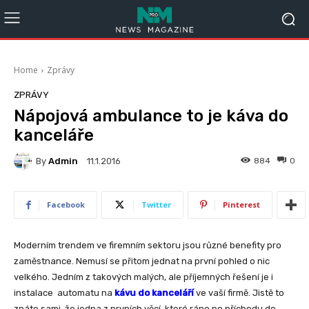
Home
Zprávy
ZPRÁVY
Nápojová ambulance to je káva do
kanceláře
By
Admin
884
0
11.1.2016
Facebook
Twitter
Pinterest
Moderním trendem ve firemním sektoru jsou různé benefity pro
zaměstnance. Nemusí se přitom jednat na první pohled o nic
velkého. Jedním z takových malých, ale příjemných řešení je i
instalace
automatu na
kávu do kanceláří
ve vaší firmě. Jistě to
znáte sami, že jedna z prvních věcí, které ráno po příchodu do