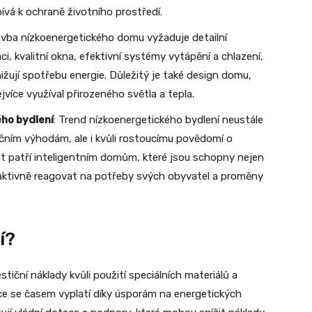
pívá k ochraně životního prostředí.
avba nízkoenergetického domu vyžaduje detailní
ci, kvalitní okna, efektivní systémy vytápění a chlazení,
nižují spotřebu energie. Důležitý je také design domu,
jvíce využíval přirozeného světla a tepla.
ho bydlení
: Trend nízkoenergetického bydlení neustále
ančním výhodám, ale i kvůli rostoucímu povědomí o
t patří inteligentním domům, které jsou schopny nejen
 aktivně reagovat na potřeby svých obyvatel a proměny
í?
iční náklady kvůli použití speciálních materiálů a
ice se časem vyplatí díky úsporám na energetických