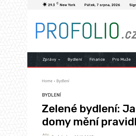
C
29.3
New York
Pátek, 7 srpna, 2026
Sign
PROFOLIO
.c
Zprávy
Bydlení
Finance
Pro Muže
Home
Bydlení
BYDLENÍ
Zelené bydlení: J
domy mění pravidl