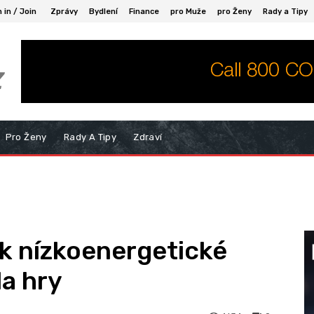
 in / Join
Zprávy
Bydlení
Finance
pro Muže
pro Ženy
Rady a Tipy
z
Pro Ženy
Rady A Tipy
Zdraví
ak nízkoenergetické
a hry