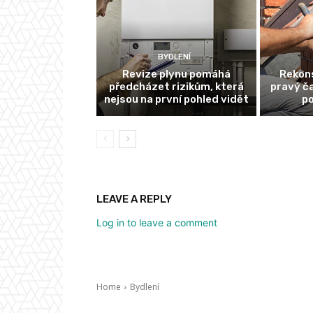
BYDLENÍ
Revize plynu pomáhá
Rekon
předcházet rizikům, která
pravý ča
nejsou na první pohled vidět
p
LEAVE A REPLY
Log in to leave a comment