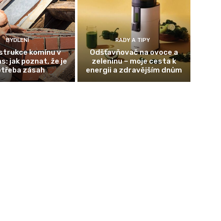
BYDLENÍ
RADY A TIPY
strukce komínu v
Odšťavňovač na ovoce a
s: jak poznat, že je
zeleninu – moje cesta k
otřeba zásah
energii a zdravějším dnům