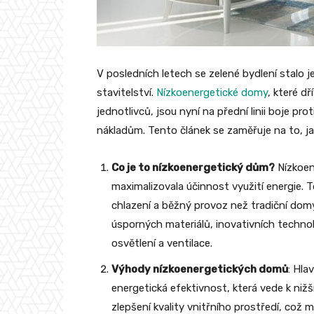
V posledních letech se zelené bydlení stalo j
stavitelství.
Nízkoenergetické domy
, které d
jednotlivců, jsou nyní na přední linii boje 
nákladům. Tento článek se zaměřuje na to, ja
Co je to nízkoenergetický dům?
Nízkoen
maximalizovala účinnost využití energie.
chlazení a běžný provoz než tradiční do
úsporných materiálů, inovativních technol
osvětlení a ventilace.
Výhody nízkoenergetických domů
: Hla
energetická efektivnost, která vede k niž
zlepšení kvality vnitřního prostředí, což m