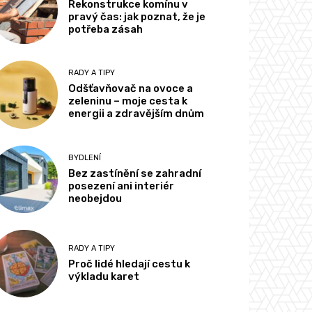
Rekonstrukce komínu v
pravý čas: jak poznat, že je
potřeba zásah
RADY A TIPY
Odšťavňovač na ovoce a
zeleninu – moje cesta k
energii a zdravějším dnům
BYDLENÍ
Bez zastínění se zahradní
posezení ani interiér
neobejdou
RADY A TIPY
Proč lidé hledají cestu k
výkladu karet