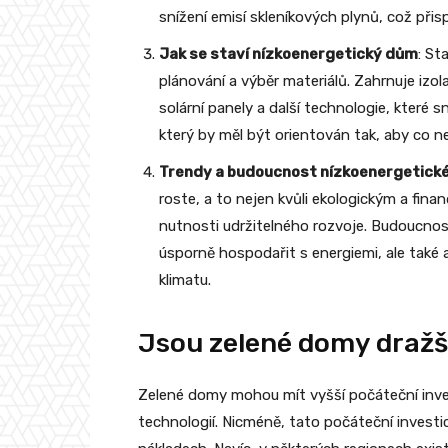
snížení emisí skleníkových plynů, což přis
Jak se staví nízkoenergetický dům
: St
plánování a výběr materiálů. Zahrnuje izola
solární panely a další technologie, které s
který by měl být orientován tak, aby co ne
Trendy a budoucnost nízkoenergetické
roste, a to nejen kvůli ekologickým a fin
nutnosti udržitelného rozvoje. Budoucnos
úsporně hospodařit s energiemi, ale také
klimatu.
Jsou zelené domy dražš
Zelené domy mohou mít vyšší počáteční invest
technologií. Nicméně, tato počáteční invest