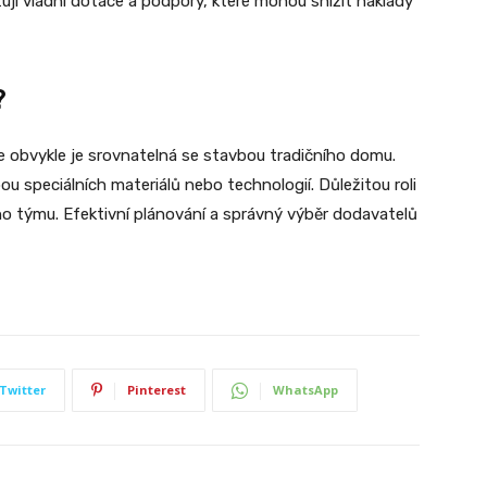
tují vládní dotace a podpory, které mohou snížit náklady
?
e obvykle je srovnatelná se stavbou tradičního domu.
 speciálních materiálů nebo technologií. Důležitou roli
o týmu. Efektivní plánování a správný výběr dodavatelů
Twitter
Pinterest
WhatsApp