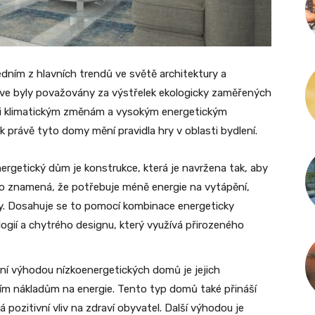
edním z hlavních trendů ve světě architektury a
říve byly považovány za výstřelek ekologicky zaměřených
proti klimatickým změnám a vysokým energetickým
k právě tyto domy mění pravidla hry v oblasti bydlení.
ergetický dům je konstrukce, která je navržena tak, aby
 To znamená, že potřebuje méně energie na vytápění,
my. Dosahuje se to pomocí kombinace energeticky
ogií a chytrého designu, který využívá přirozeného
vní výhodou nízkoenergetických domů je jejich
ším nákladům na energie. Tento typ domů také přináší
á pozitivní vliv na zdraví obyvatel. Další výhodou je