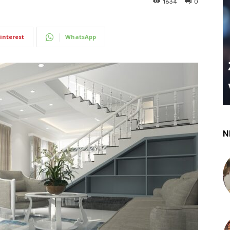
1634
0
interest
WhatsApp
N